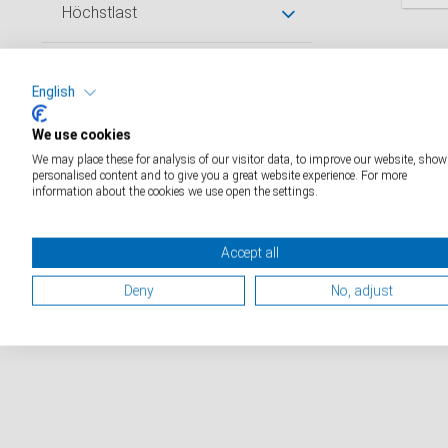
Höchstlast
D
Ziffernschritt
English
Plattformgröße (mm)
We use cookies
We may place these for analysis of our visitor data, to improve our website, show
personalised content and to give you a great website experience. For more
Industriekatalog
information about the cookies we use open the settings.
Medizinkatalog
Accept all
Retailkatalog
Deny
No, adjust