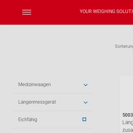
YOUR WEIGHING SOLUT
Sortierun
Medizinwaagen
Längenmessgerät
5003
Eichfähig
Län
zus