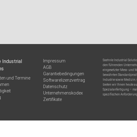
 Industrial
Impressum
Soehnle Industrial Solut
den führenden Unternehm
AGB
ns
eingesetzter Mess- und 
Garantiebedingungen
bewährten Standardprod
ten und Termine
Softwarelizenzvertrag
Industrie sowie Medizin,
hmen
bieten wir Ihnen heute a
Datenschutz
Spezialanfertigung – ma
igkeit
Unternehmenskodex
spezifischen Anforderun
g
Zertifikate
pport