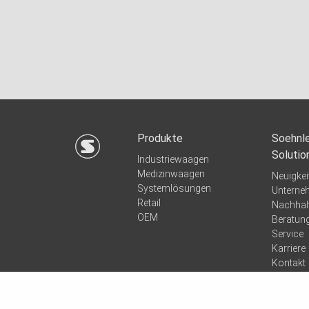
Produkte
Soehnle
Solutio
Industriewaagen
Medizinwaagen
Neuigkei
Systemlösungen
Unterne
Retail
Nachhalt
OEM
Beratun
Service
Karriere
Kontakt
Quicksu