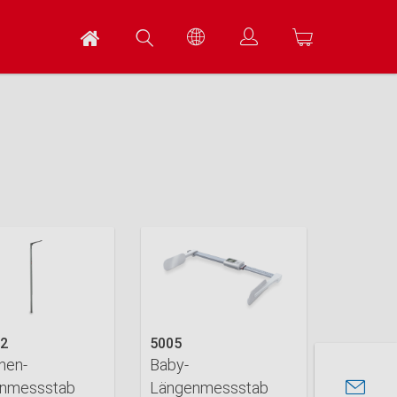
02
5005
nen-
Baby-
nmessstab
Längenmessstab