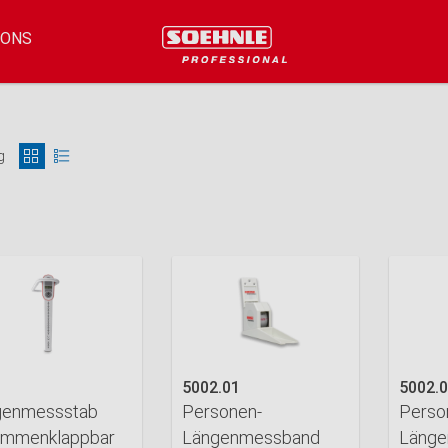
IONS
g
5002.01
5002.
genmessstab
Personen-
Perso
ammenklappbar
Längenmessband
Länge