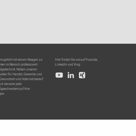
ions gehört mit seinen Waagen zu
Hier finden Sie uns auf Youtube,
en im Bereich professionell
LinkedIn und Xing:
Wägetechnik. Neben unseren
ukten für Handel, Gewerbe und
 Gesundheit und Veterinärbedarf
uch beinahe jede
ßgeschneidert auf Ihre
gen.
0
Warenko