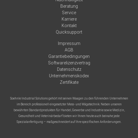
Beratung
Service
Karriere
Kontakt
Quicksupport
Impressum
AGB
Garantiebedingungen
Softwarelizenzvertrag
Datenschutz
Unternehmenskodex
Zertifikate
Soehnle Industrial Solutions gehört mit seinen Waagen zu den führenden Unternehmen
im Bereich professionell eingesetzter Mess- und Wägetechnik. Neben unseren
bewährten Standardprodukten für Handel, Gewerbe und Industrie sowie Medizin,
Gesundheit und Veterinärbedarf bieten wir Ihnen heute auch beinahe jede
Spezialanfertigung – maßgeschneidert auf Ihre spezifischen Anforderungen.